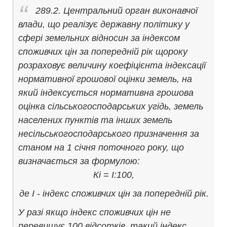
289.2. Центральний орган виконавчої
влади, що реалізує державну політику у
сфері земельних відносин за індексом
споживчих цін за попередній рік щороку
розраховує величину коефіцієнта індексації
нормативної грошової оцінки земель, на
який індексується нормативна грошова
оцінка сільськогосподарських угідь, земель
населених пунктів та інших земель
несільськогосподарського призначення за
станом на 1 січня поточного року, що
визначається за формулою:
Кi = І:100,
де І - індекс споживчих цін за попередній рік.
У разі якщо індекс споживчих цін не
перевищує 100 відсотків, такий індекс